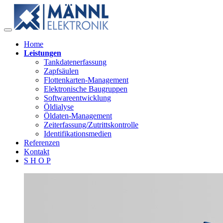
Home
Leistungen
Tankdatenerfassung
Zapfsäulen
Flottenkarten-Management
Elektronische Baugruppen
Softwareentwicklung
Öldialyse
Öldaten-Management
Zeiterfassung/Zutrittskontrolle
Identifikationsmedien
Referenzen
Kontakt
S H O P